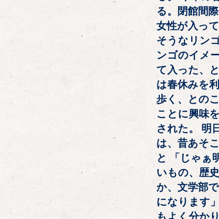
る。閉館間際
女性が入っ
そうなリンゴ
ンゴのイメ
て入った、と
は春休みを
歩く、とのこ
ことに興味
された。 明
は、昔あそ
と 「じゃぁ
いもの、歴
か、文学部で
になります
もよく分かり