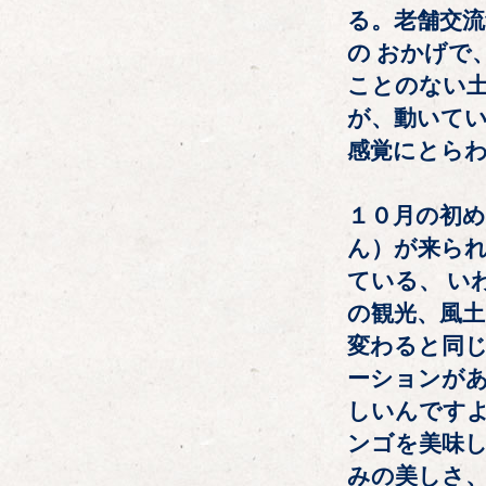
る。老舗交
の おかげで
ことのない土
が、動いて
感覚にとら
１０月の初
ん）が来ら
ている、 い
の観光、風土
変わると同
ーションがあ
しいんです
ンゴを美味し
みの美しさ