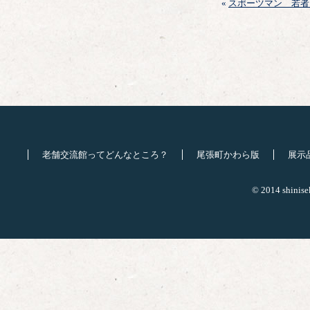
«
スポーツマン 若者
老舗交流館ってどんなところ？
尾張町かわら版
展示
© 2014 shinisek