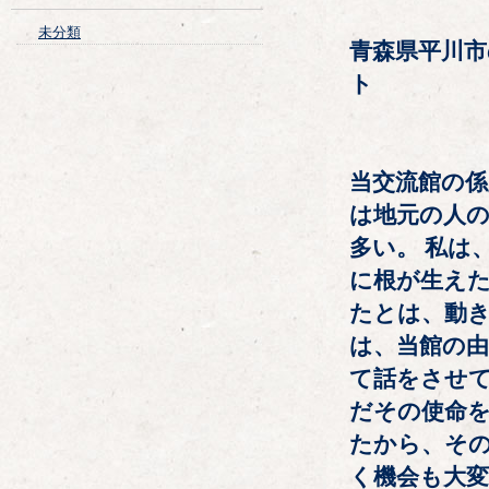
未分類
青森県平川
ト
当交流館の係
は地元の人
多い。 私は
に根が生えた
たとは、動き
は、当館の
て話をさせて
だその使命を
たから、そ
く機会も大変