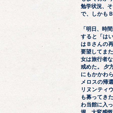
勉学状況、そ
で、しかも
「明日、時
すると「はい
はＢさんの
要望してまた
女は旅行者
戒めた。 夕
にもかかわら
メロスの帰還
リヌンティウ
も募ってき
わ当館に入っ
堀、大変感慨