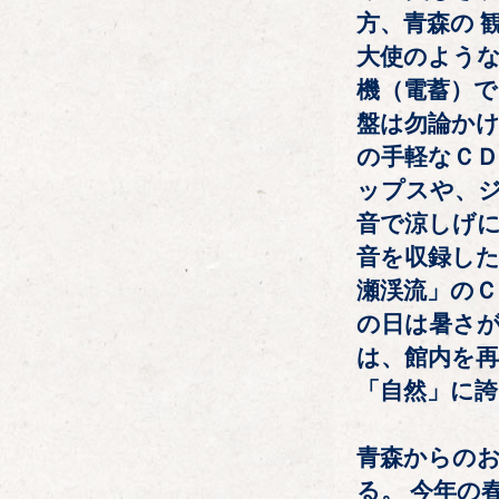
方、青森の 
大使のよう
機（電蓄）
盤は勿論かけ
の手軽なＣ
ップスや、ジ
音で涼しげ
音を収録した
瀬渓流」の
の日は暑さが
は、館内を再
「自然」に
青森からの
る。 今年の