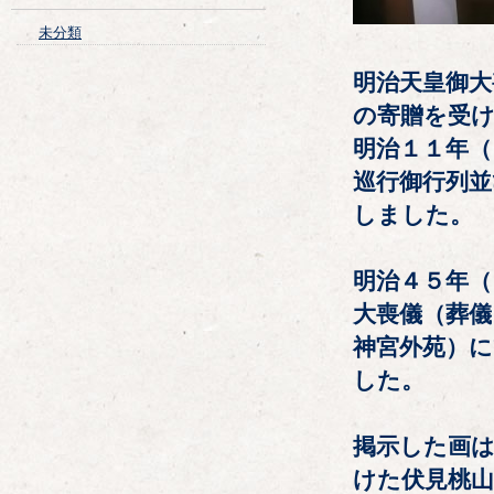
未分類
明治天皇御大
の寄贈を受
明治１１年（
巡行御行列並
しました。
明治４５年（
大喪儀（葬儀
神宮外苑）に
した。
掲示した画
けた伏見桃