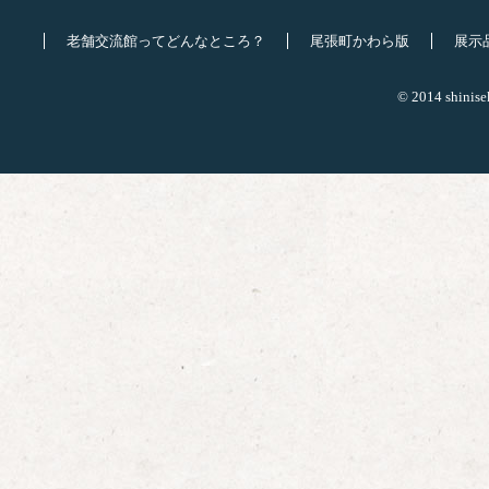
老舗交流館ってどんなところ？
尾張町かわら版
展示
© 2014 shinisek