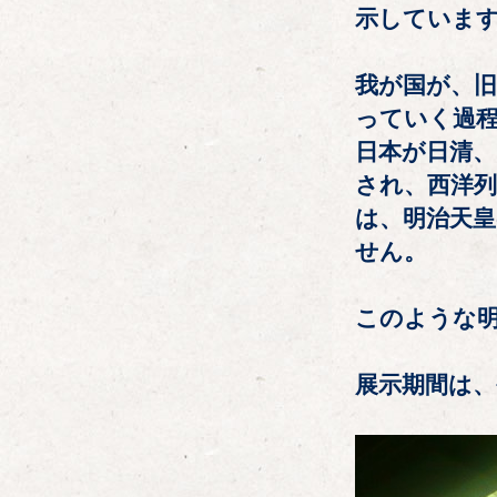
示していま
我が国が、旧
っていく過
日本が日清、
され、西洋
は、明治天
せん。
このような
展示期間は、