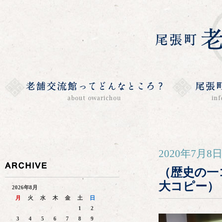
2020年7月8
（歴史の一
大コピー）
2026年8月
月
火
水
木
金
土
日
1
2
3
4
5
6
7
8
9