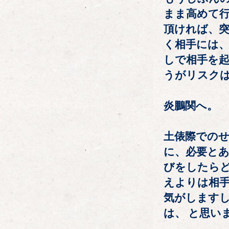
まま高めて行
頂ければ、
く相手には、
しで相手を
うがリスク
炎鵬関へ。
土俵際での
に、必要と
びをしたらど
えよりは相
気がします
は、 と思い