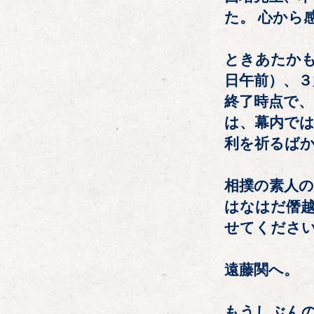
た。 心から
ときあたか
日午前）、３
終了時点で、
は、幕内では
利を祈るば
相撲の素人
はなはだ僭
せてくださ
遠藤関へ。
もうしぶん