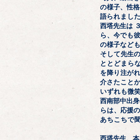
の様子、性格
語られまし
西塔先生は 
ら、今でも彼
の様子など
そして先生
ととどまらな
を降り注がれ
介さたこと
いずれも微
西南部中出身
らは、応援
あちこちで
西塔先生、本