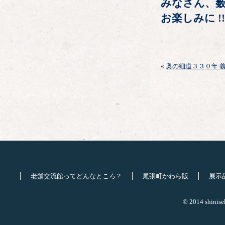
みなさん、
お楽しみに !!
«
奥の細道３３０年 
老舗交流館ってどんなところ？
尾張町かわら版
展示
© 2014 shinisek