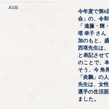
未分類
今年度で第6
会」の、令和
「 遠藤・輝
塔 幸子 さ
加のもと、
西塔先生は、
と表記させ
のことで、
そう、今 角
「炎鵬」の人
先生は、女
選手の生活
ました。