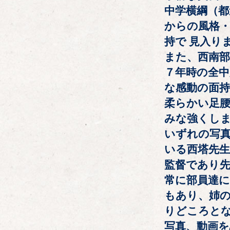
中学横綱（都
からの風格
持で 見入り
また、西南
７年時の全中
な感動の面持
柔らかい足
みな強くし
いずれの写
いる西塔先
監督であり
常に部員達に
もあり、姉
りどころとな
写真、動画を