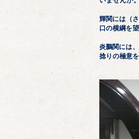
いませんか
輝関には（さ
口の横綱を
炎鵬関には
捻りの極意